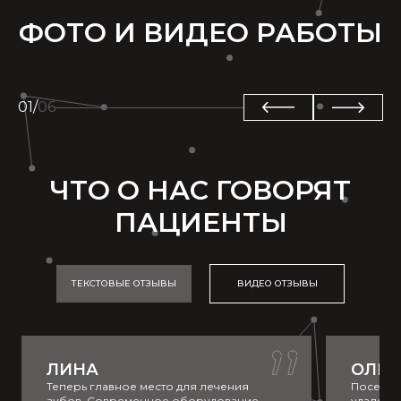
ФОТО И ВИДЕО РАБОТЫ
01
/
06
ЕРШИКИ ДЛЯ
ОРТОДОНТИЧЕСКИХ
ПАЦИЕНТОВ
ЧТО О НАС ГОВОРЯТ
ПАЦИЕНТЫ
ТЕКСТОВЫЕ ОТЗЫВЫ
ВИДЕО ОТЗЫВЫ
ЛИНА
ОЛЬГ
Теперь главное место для лечения
Посещали
зубов. Современное оборудование,
удаления