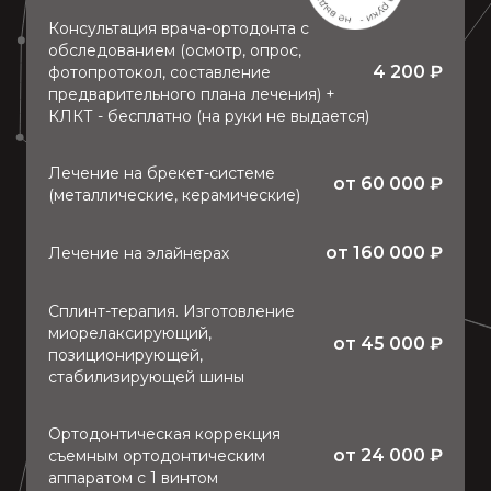
Консультация врача-ортодонта с
обследованием (осмотр, опрос,
4 200
₽
фотопротокол, составление
предварительного плана лечения) +
КЛКТ - бесплатно (на руки не выдается)
Лечение на брекет-системе
от
60 000
₽
(металлические, керамические)
от
160 000
₽
Лечение на элайнерах
Сплинт-терапия. Изготовление
миорелаксирующий,
от
45 000
₽
позиционирующей,
стабилизирующей шины
Ортодонтическая коррекция
от
24 000
₽
съемным ортодонтическим
аппаратом с 1 винтом