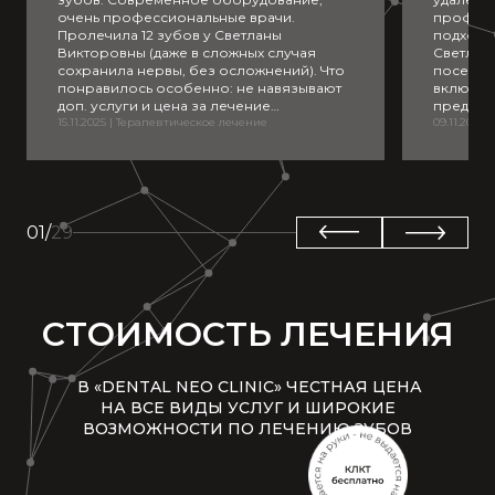
очень профессиональные врачи.
професс
Пролечила 12 зубов у Светланы
подход 
Викторовны (даже в сложных случая
Светлан
сохранила нервы, без осложнений). Что
посещен
понравилось особенно: не навязывают
включил
доп. услуги и цена за лечение
предлож
прозрачная сразу. Ни разу не было
15.11.2025
|
Терапевтическое лечение
лампы не
09.11.2025
|
такого, что сначала озвучили одну цену,
угостил
а потом сверху добавили за рентген,
подарок.
микроскоп и чай во время ожидания
минимум
приема😅
впечатл
спасибо
01
/
29
СТОИМОСТЬ ЛЕЧЕНИЯ
В «DENTAL NEO CLINIC» ЧЕСТНАЯ ЦЕНА
НА ВСЕ ВИДЫ УСЛУГ И ШИРОКИЕ
ВОЗМОЖНОСТИ ПО ЛЕЧЕНИЮ ЗУБОВ